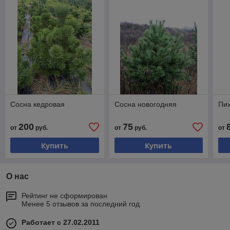
Сосна кедровая
Сосна новогодняя
Пи
200
75
от
руб.
от
руб.
от
Купить
Купить
О нас
Рейтинг не сформирован
Менее 5 отзывов за последний год
Работает с 27.02.2011