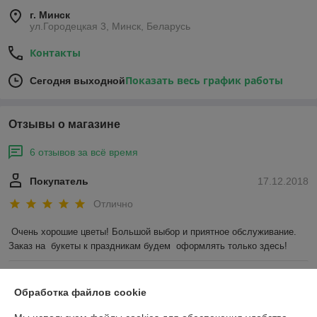
г. Минск
ул.Городецкая 3, Минск, Беларусь
Контакты
Показать весь график работы
Сегодня выходной
Отзывы о магазине
6 отзывов за всё время
Покупатель
17.12.2018
Отлично
Очень хорошие цветы! Большой выбор и приятное обслуживание. 
Заказ на  букеты к праздникам будем  оформлять только здесь!
Покупатель
17.12.2018
Обработка файлов cookie
Отлично