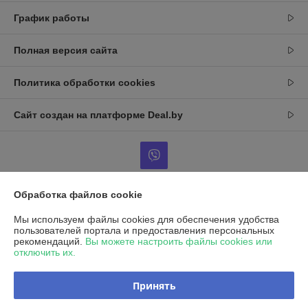
График работы
Полная версия сайта
Политика обработки cookies
Сайт создан на платформе Deal.by
Обработка файлов cookie
Информация для покупателя
Мы используем файлы cookies для обеспечения удобства
Юридическое лицо:
ООО«ЭКСАЙТ»
пользователей портала и предоставления персональных
223043 Минский р-н,Папернянский с/с, д.Нелидовичи, здание Литер
рекомендаций.
Вы можете настроить файлы cookies или
А-1бл,пом.12.
отключить их.
Регистрационный номер ЕГР: 100348586
Принять
УНП: 100348586