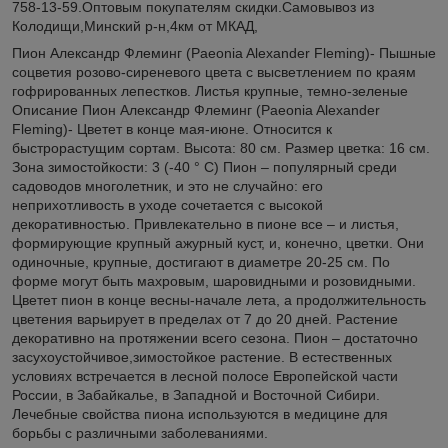
758-13-59.Оптовым покупателям скидки.Самовывоз из
Колодищи,Минский р-н,4км от МКАД,
Пион Александр Флеминг (Paeonia Alexander Fleming)- Пышные
соцветия розово-сиреневого цвета с высветлением по краям
гофрированных лепестков. Листья крупные, темно-зеленые
Описание Пион Александр Флеминг (Paeonia Alexander
Fleming)- Цветет в конце мая-июне. Относится к
быстрорастущим сортам. Высота: 80 см. Размер цветка: 16 см.
Зона зимостойкости: 3 (-40 ° С) Пион – популярный среди
садоводов многолетник, и это не случайно: его
неприхотливость в уходе сочетается с высокой
декоративностью. Привлекательно в пионе все – и листья,
формирующие крупный ажурный куст, и, конечно, цветки. Они
одиночные, крупные, достигают в диаметре 20-25 см. По
форме могут быть махровым, шаровидными и розовидными.
Цветет пион в конце весны-начале лета, а продолжительность
цветения варьирует в пределах от 7 до 20 дней. Растение
декоративно на протяжении всего сезона. Пион – достаточно
засухоустойчивое,зимостойкое растение. В естественных
условиях встречается в лесной полосе Европейской части
России, в Забайкалье, в Западной и Восточной Сибири.
Лечебные свойства пиона используются в медицине для
борьбы с различными заболеваниями.