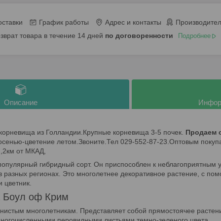
оставки
График работы
Адрес и контакты
Производител
озврат товара в течение 14 дней
по договоренности
Подробнее
Описание
Инфор
корневища из Голландии.Крупные корневища 3-5 почек.
Продаем о
осенью-цветение летом.Звоните.Тел 029-552-87-23.Оптовым покуп
,2км от МКАД,
популярный гибридный сорт. Он приспособлен к неблагоприятным у
 разных регионах. Это многолетнее декоративное растение, с пом
и цветник.
 Боул оф Крим
янистым многолетникам. Представляет собой прямостоячее растени
 многочисленными перовидными листьями темно-зеленого цвета.