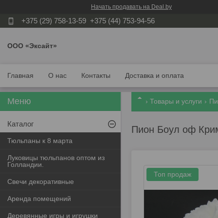
Начать продавать на Deal.by
+375 (29) 758-13-59
+375 (44) 753-94-56
ООО «Эксайт»
Главная
О нас
Контакты
Доставка и оплата
Товары и услуги
Пи
Каталог
Пион Боул оф Кри
Тюльпаны к 8 марта
Луковицы тюльпанов оптом из
Голландии.
Топ продаж
Свечи декоративные
Аренда помещений
Деревянные игры и игрушки