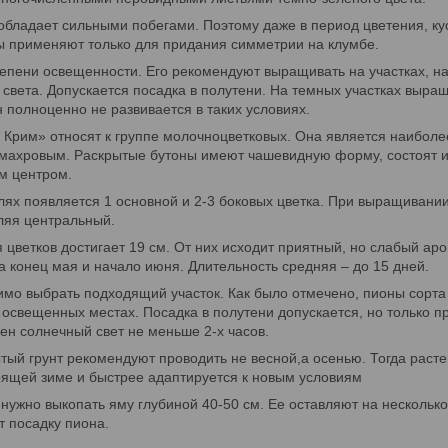
бладает сильными побегами. Поэтому даже в период цветения, кус
 применяют только для придания симметрии на клумбе.
тепени освещенности. Его рекомендуют выращивать на участках, н
 света. Допускается посадка в полутени. На темных участках выр
н полноценно не развивается в таких условиях.
Крим» относят к группе молочноцветковых. Она является наиболе
к махровым. Раскрытые бутоны имеют чашевидную форму, состоят и
м центром.
ях появляется 1 основной и 2-3 боковых цветка. При выращивани
ляя центральный.
цветков достигает 19 см. От них исходит приятный, но слабый аро
а конец мая и начало июня. Длительность средняя – до 15 дней.
имо выбрать подходящий участок. Как было отмечено, пионы сорта
освещенных местах. Посадка в полутени допускается, но только пр
ен солнечный свет не меньше 2-х часов.
тый грунт рекомендуют проводить не весной,а осенью. Тогда раст
оящей зиме и быстрее адаптируется к новым условиям
нужно выкопать яму глубиной 40-50 см. Ее оставляют на несколько 
т посадку пиона.