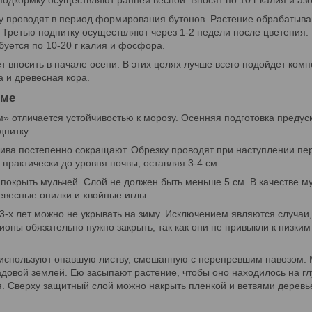
подкормку осуществляют ранней весной. Вносят по 10 г калия и азо
у проводят в период формирования бутонов. Растение обрабатыва
). Третью подпитку осуществляют через 1-2 недели после цветения.
буется по 10-20 г калия и фосфора.
т вносить в начале осени. В этих целях лучше всего подойдет комп
 и древесная кора.
име
» отличается устойчивостью к морозу. Осенняя подготовка предус
питку.
ива постепенно сокращают. Обрезку проводят при наступлении пе
 практически до уровня почвы, оставляя 3-4 см.
 покрыть мульчей. Слой не должен быть меньше 5 см. В качестве 
евесные опилки и хвойные иглы.
 3-х лет можно не укрывать на зиму. Исключением являются случаи
оны обязательно нужно закрыть, так как они не привыкли к низким
 используют опавшую листву, смешанную с перепревшим навозом.
адовой землей. Ею засыпают растение, чтобы оно находилось на гл
я. Сверху защитный слой можно накрыть пленкой и ветвями деревь