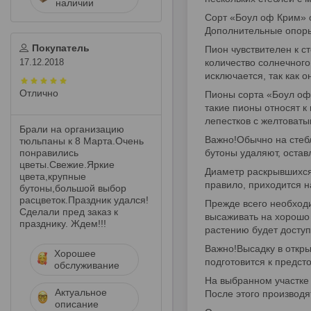
наличии
Сорт «Боул оф Крим» о
Дополнительные опоры
Покупатель
Пион чувствителен к с
17.12.2018
количество солнечного
исключается, так как о
Отлично
Пионы сорта «Боул оф 
такие пионы относят 
лепестков с желтоваты
Брали на организацию
Важно!Обычно на стебл
тюльпаны к 8 Марта.Очень
понравились
бутоны удаляют, остав
цветы.Свежие.Яркие
Диаметр раскрывшихся 
цвета,крупные
правило, приходится н
бутоны,большой выбор
расцветок.Праздник удался!
Прежде всего необход
Сделали пред заказ к
высаживать на хорошо 
празднику. Ждем!!!
растению будет доступ
Важно!Высадку в откры
Хорошее
подготовится к предст
обслуживание
На выбранном участке 
Актуальное
После этого производя
описание