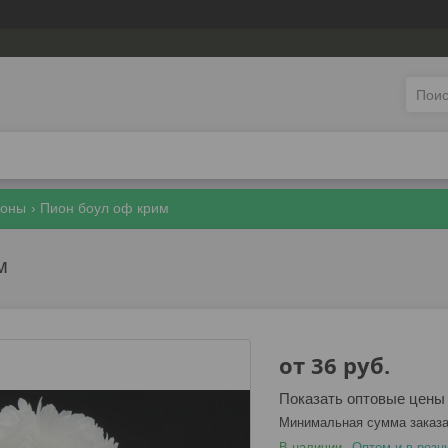
оны
Пион боул оф крим
м
от
36
руб.
Показать оптовые цены
Минимальная сумма заказа
В наличии
Оптом и в розн