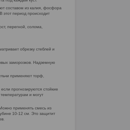
та под каждый куст.
ют составом из калия, фосфора
 В этот период происходит
ост, перегной, солома,
матривает обрезку стеблей и
рвых заморозков. Надземную
мульчи применяют торф,
, если прогнозируются стойкие
 температурам и могут
 Можно применять смесь из
убине 10-12 см. Это защитит
ев.