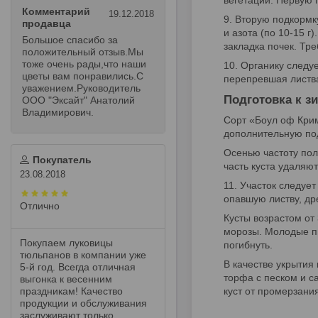
вегетации. Первую 
Комментарий
19.12.2018
Вторую подкормк
продавца
и азота (по 10-15 г
Большое спасибо за
закладка почек. Тре
положительный отзыв.Мы
тоже очень рады,что наши
Органику следуе
цветы вам понравились.С
перепревшая листва
уважением.Руководитель
Подготовка к з
ООО "Эксайт" Анатолий
Владимирович.
Сорт «Боул оф Крим
дополнительную под
Осенью частоту пол
Покупатель
часть куста удаляют
23.08.2018
Участок следует
опавшую листву, др
Отлично
Кусты возрастом от
морозы. Молодые пи
Покупаем луковицы
погибнуть.
тюльпанов в компании уже
В качестве укрытия
5-й год. Всегда отличная
торфа с песком и с
выгонка к весенним
праздникам! Качество
куст от промерзани
продукции и обслуживания
заслуживают только