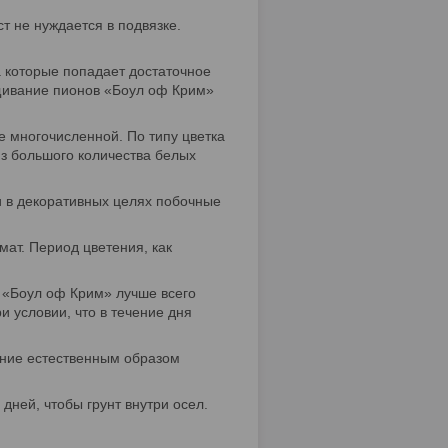
т не нуждается в подвязке.
а которые попадает достаточное
ащивание пионов «Боул оф Крим»
е многочисленной. По типу цветка
з большого количества белых
и в декоративных целях побочные
мат. Период цветения, как
 «Боул оф Крим» лучше всего
и условии, что в течение дня
ение естественным образом
дней, чтобы грунт внутри осел.