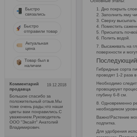
Основные этапы:
Быстро
Дно покрыть слое
связались
Заполнить яму чи
Сверху высыпать
Быстро
Поместить сажене
отправили товар
Присыпать почвой
Полить водой.
Актуальная
Высаживать на гл
цена
поверхности и могу
Последующий
Товар был в
наличии
Гибридные сорта пи
проводят 1-2 раза 
Необходимо следить
Комментарий
19.12.2018
продавца
провоцирует процес
глубину 6-8 см.
Большое спасибо за
положительный отзыв.Мы
Одновременно рек
тоже очень рады,что наши
необходимом уровне
цветы вам понравились.С
уважением.Руководитель
Важно!Растение мож
ООО "Эксайт" Анатолий
подпитка.
Владимирович.
Для удобрения исп