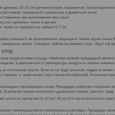
м дренажа 10-15 см (речным песком, керамзитом, битым кирпичом
стой почвой, смешанной с компостом и древесной золой.
 оставшиеся при выкапывании ямы грунт.
ц или «деленку» пиона в центре.
, чтобы он оказался на глубине 5-7 см.
убину меньше 5 см категорически запрещено. Иначе корни пиона бу
т замерзнуть зимой. Слишком глубоко высаживать сорт «Боул оф К
 уход
онов неприхотливы в уходе. Наиболее важной процедурой являетс
в неделю, в зависимости от температуры воздуха и степени влажнос
 за плотностью грунта. Если он не будет рыхлым, жидкость может з
с гниения, а также может стать причиной инфекций. Рыхление пров
омендуют мульчировать почву. Процедура позволяет сохранить вл
. В качестве мульчи используют древесные опилки, компост, торф 
ет расти на одном месте 10 лет. Но на 3-4 год питательность грун
ользуют преимущественно минеральные растворы. Процедура пров