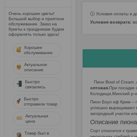
Очень хорошие цветы!
Условия оплаты и д
Большой выбор и приятное
в
обслуживание. Заказ на
букеты к праздникам будем
оформлять только здесь!
Хорошее
обслуживание
Актуальное
описание
Быстро
Пион Bowl of Cream ,
связались
оптовая.
При посадке 
Колодищи,Минский р-н
Быстро
Пион Боул оф Крим – 
отправили товар
успешно выращивают в
загородный участок ил
Актуальная
цена
Описание пиона
Сорт относится к трав
Товар был в
нескольких стеблей с