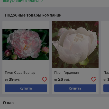
Все условия оплаты
Подобные товары компании
Пион Сара Бернар
Пион Гардения
Пи
39
26
от
руб.
от
руб.
от
Купить
Купить
О нас