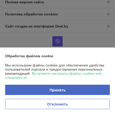
Полная версия сайта
Политика обработки cookies
Сайт создан на платформе Deal.by
Обработка файлов cookie
Информация для покупателя
Мы используем файлы cookies для обеспечения удобства
Юридическое лицо:
ООО«ЭКСАЙТ»
пользователей портала и предоставления персональных
223043 Минский р-н,Папернянский с/с, д.Нелидовичи, здание Литер
рекомендаций.
Вы можете настроить файлы cookies или
А-1бл,пом.12.
отключить их.
Регистрационный номер ЕГР: 100348586
Принять
УНП: 100348586
Регистрационный орган: 1
Отклонить
Дата регистрации компании: 04.11.1992