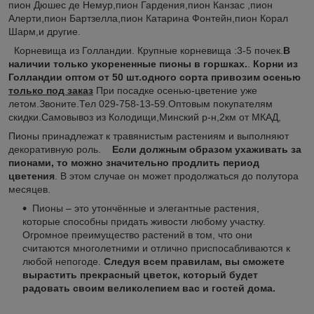
пион Дюшес де Немур,пион Гардения,пион Канзас ,пион
Алерти,пион Бартзелла,пион Катарина Фонтейн,пион Корал
Шарм,и другие.
Корневища из Голландии. Крупные корневища :3-5 почек.
В
наличии только укорененные пионы в горшках.
.
Корни из
Голландии оптом от 50 шт.одного сорта привозим осенью
только под заказ
При посадке осенью-цветение уже
летом.Звоните.Тел 029-758-13-59.Оптовым покупателям
скидки.Самовывоз из Колодищи,Минский р-н,2км от МКАД,
Пионы принадлежат к травянистым растениям и выполняют
декоративную роль.
Если должным образом ухаживать за
пионами, то можно значительно продлить период
цветения
. В этом случае он может продолжаться до полутора
месяцев.
Пионы – это утончённые и элегантные растения,
которые способны придать живости любому участку.
Огромное преимущество растений в том, что они
считаются многолетними и отлично приспосабливаются к
любой непогоде.
Следуя всем правилам, вы сможете
вырастить прекрасный цветок, который будет
радовать своим великолепием вас и гостей дома.