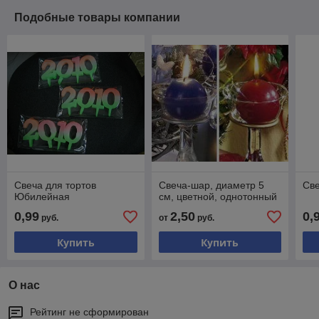
Подобные товары компании
Свеча для тортов
Свеча-шар, диаметр 5
Св
Юбилейная
см, цветной, однотонный
0,99
2,50
0,
руб.
от
руб.
Купить
Купить
О нас
Рейтинг не сформирован